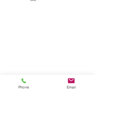
Phone
Email
Kommentarer
Fotobås
Megawire