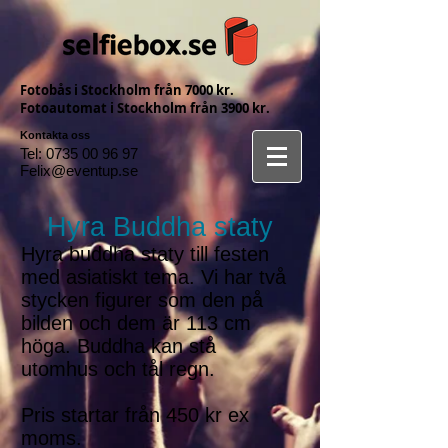
Fotobås i Stockholm från 7000 kr.
Fotoautomat i Stockholm från 3900 kr.
Kontakta oss
Tel:
0735 00 96 97
Felix@eventup.se
Hyra Buddha staty
Hyra buddha staty till festen
med asiatiskt tema. Vi har två
stycken figurer som den på
bilden och dem är 113 cm
höga. Buddha kan stå
utomhus och tål regn.
Pris startar från 450 kr ex
moms.