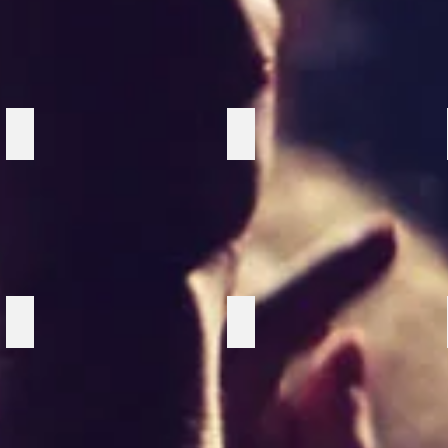
Laserskytte
Nattduell
Shuffleboard
Dart