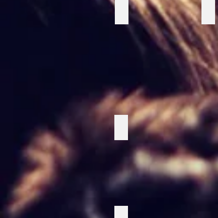
Brun soffa
Lj
Svart scentält
Röda partytält