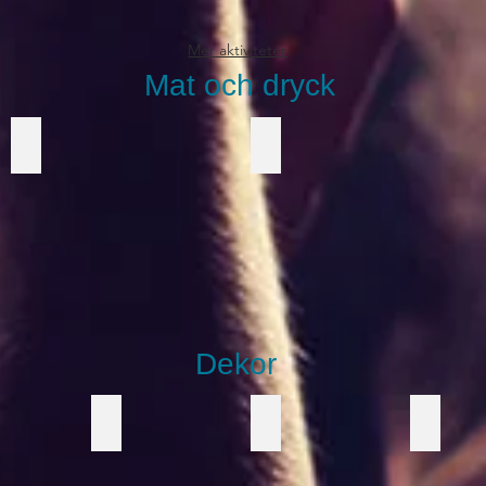
Mer aktiviteter
Mat och dryck
Popcorn med vagn
Kyltunna
Dekor
ér
Pepparkaka
Snögubbar
Grön g