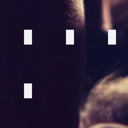
Ägglampor
Bambubar
Oscarss
r
Kandelabrar