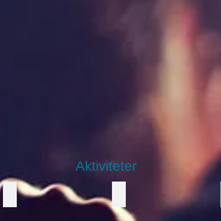
Instagramprinter
Selfiestudio
Aktiviteter
Runt pingisbord
Cornhole