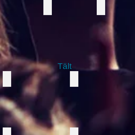
usbarer 1
Ljusbar 2
Lysande kube
Tält
Blått stjärntält
Dubbelmastad
Blå partytält
Vit partytält