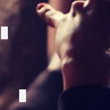
Slushmaskin
ran
Vit gran