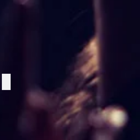
r
Vita stjärntält