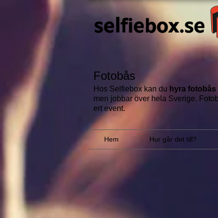
Fotobås
Hos Selfiebox kan du
hyra fotobås
men jobbar över hela Sverige.
Fotob
ert event.
Hem
Hur går det till?
Photobooth