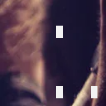
Sockervaddsmaskin
Ljusslingor
Spalje