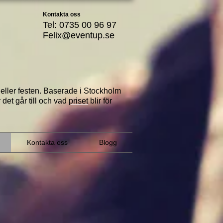
Kontakta oss
Tel: 0735 00 96 97
Felix@eventup.se
a eller festen. Baserade i Stockholm
 det går till
och vad
priset
blir för
Kontakta oss
Blogg
Greenscreen