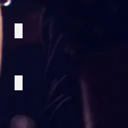
Ihopfällbar fåtölj
Brun fåtölj