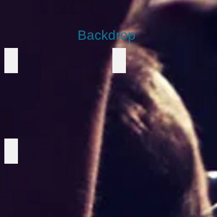
Backdrop
Lysrör
Gatsby
Vinter