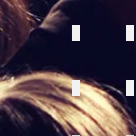
Fransiga kuddar
So
Grå sittpuff
Fä