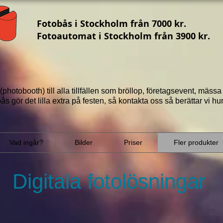
Fotobås i Stockholm från 7000 kr.
Fotoautomat i Stockholm från 3900 kr.
(photobooth) till alla tillfällen som bröllop, företagsevent, mäss
ås gör det lilla extra på festen, så ko
ntakta oss
så berättar vi
hur
Vad ingår?
Bilder
Priser
Fler produkter
Digitala fotolösningar
Selfiepelare
Selfiepelare mini