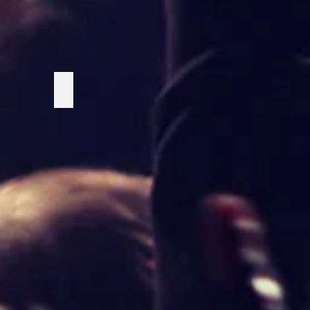
tatyetter
Midsommarstång