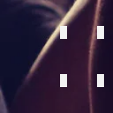
Konstgjord palm
Palm
Snygg fåtölj
Pudla