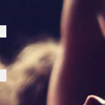
Pingisbord
Basketkorg