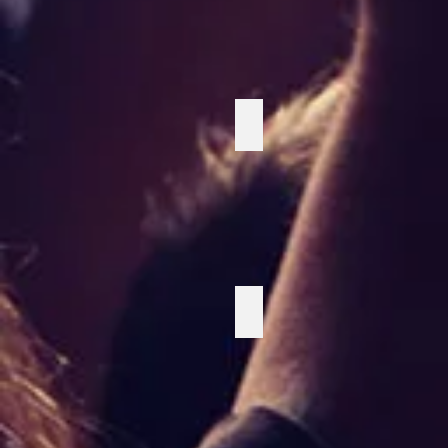
Djungel
Disco