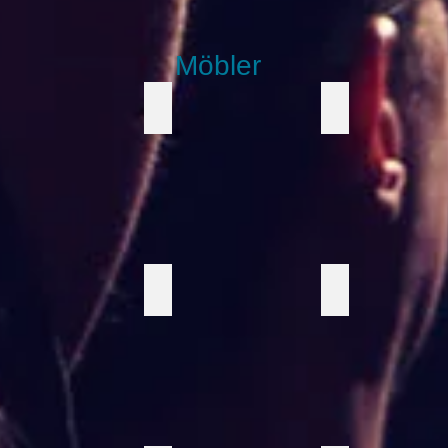
Möbler
lstol
Zinkbord
Högt zinkbord
rgglada sittpuffar
Vit soffa
Vit fåtölj