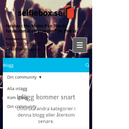
Fotobås i Stockholm från 7000 kr.
Fotoautomat i Stockholm från 3900 kr.
Kontakta oss
Tel:
0735 00 96 97
Felix@eventup.se
Blogg
Din community
Alla inlägg
Inlägg kommer snart
Kom igång
Din community
Utforska andra kategorier i
denna blogg eller återkom
senare.