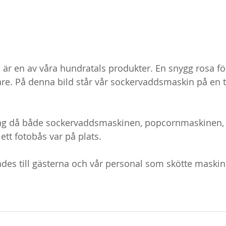
r en av våra hundratals produkter. En snygg rosa fö
nare. På denna bild står vår sockervaddsmaskin på en t
 dag då både sockervaddsmaskinen, popcornmaskinen,
tt fotobås var på plats.
rades till gästerna och vår personal som skötte maskin