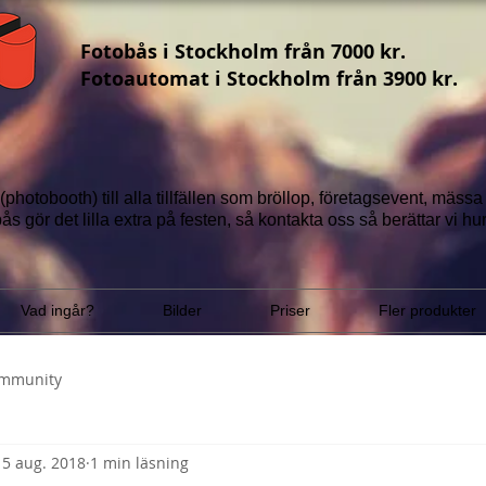
Fotobås i Stockholm från 7000 kr.
Fotoautomat i Stockholm från 3900 kr.
(photobooth) till alla tillfällen som bröllop, företagsevent, mäss
ås gör det lilla extra på festen, så ko
ntakta oss
så berättar vi
hur
Vad ingår?
Bilder
Priser
Fler produkter
ommunity
15 aug. 2018
1 min läsning