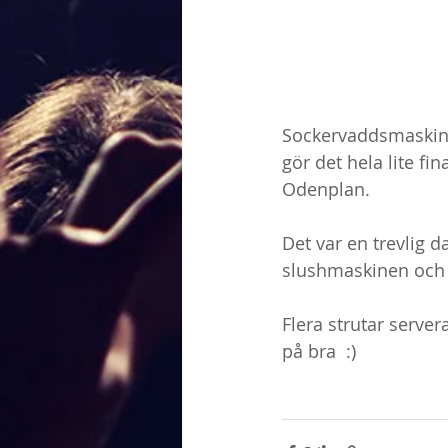
Sockervaddsmaskin ä
gör det hela lite fi
Odenplan. 
Det var en trevlig
slushmaskinen och e
Flera strutar serve
på bra  :)