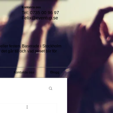
Kontakta oss
Tel: 0735 00 96 97
Felix@eventup.se
a eller festen. Baserade i Stockholm
 det går till
och vad
priset
blir för
Kontakta oss
Blogg