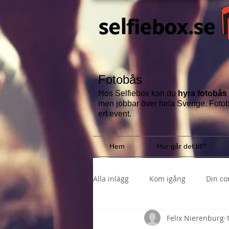
Fotobås
Hos Selfiebox kan du
hyra fotobås
men jobbar över hela Sverige.
Fotob
ert event.
Hem
Hur går det till?
Alla inlägg
Kom igång
Din c
Felix Nierenburg