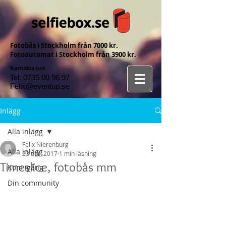
Fotobås i Stockholm från 7000 kr.
Fotoautomat i Stockholm från 3900 kr.
Kontakta oss
Tel:
0735 00 96 97
Felix@eventup.se
Inlägg
Alla inlägg
Felix Nierenburg
Alla inlägg
23 apr. 2017
1 min läsning
Timeslice, fotobås mm
Kom igång
Din community