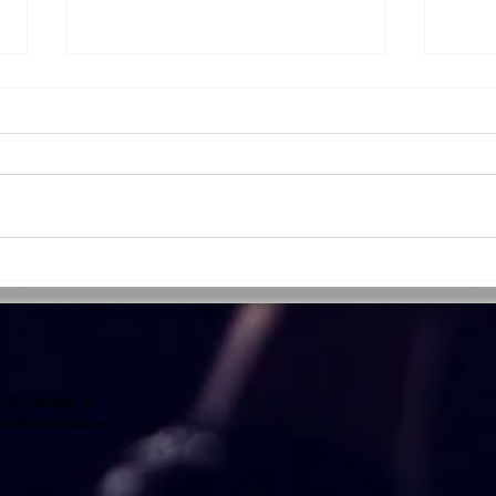
Fotobås
Mega
ix@eventup.se
don@eventup.se