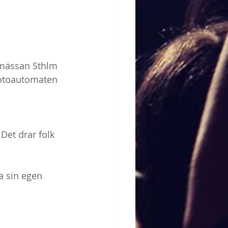
 mässan Sthlm 
fotoautomaten 
Det drar folk 
ta sin egen 