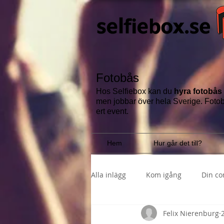
Fotobås
Hos Selfiebox kan du
hyra fotobås
men jobbar över hela Sverige.
Fotob
ert event.
Hem
Hur går det till?
Alla inlägg
Kom igång
Din c
Felix Nierenburg