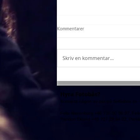
Kommentarer
Pirat skellet
Skriv en kommentar...
Hyra Fotobås?
Kontakta någon av oss på Selfiebox.se
Felix Nierenburg +46 735 00 96 97,
Fel
Paridon Eklund +46 707 29 84 22,
Pari