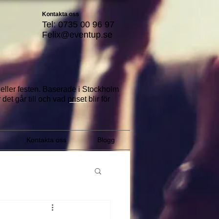
Kontakta oss
Tel: 0735 00 96 97
Felix@eventup.se
a eller festen. Baserade i Stockholm
 det går till
och vad
priset
blir för
Kontakta oss
Blogg