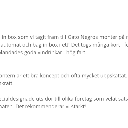
g in box som vi tagit fram till Gato Negros monter på
automat och bag in box i ett! Det togs många kort i 
landades goda vindrinkar i hög fart.
ntern är ett bra koncept och ofta mycket uppskattat. 
kratt.
pecialdesignade utsidor till olika företag som velat sät
maten. Det rekommenderar vi starkt!