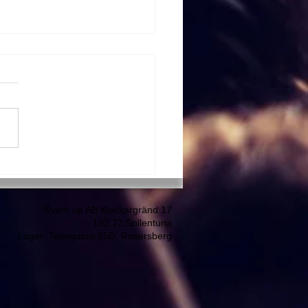
wire
Event.up AB Klockargränd 17
192 72 Sollentuna
Lager: Tenngatan 25D, Rosersberg