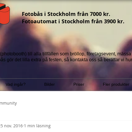
Fotobås i Stockholm från 7000 kr.
Fotoautomat i Stockholm från 3900 kr.
(photobooth) till alla tillfällen som bröllop, företagsevent, mäss
ås gör det lilla extra på festen, så ko
ntakta oss
så berättar vi
hur
Vad ingår?
Bilder
Priser
Fler produkter
ommunity
25 nov. 2016
1 min läsning