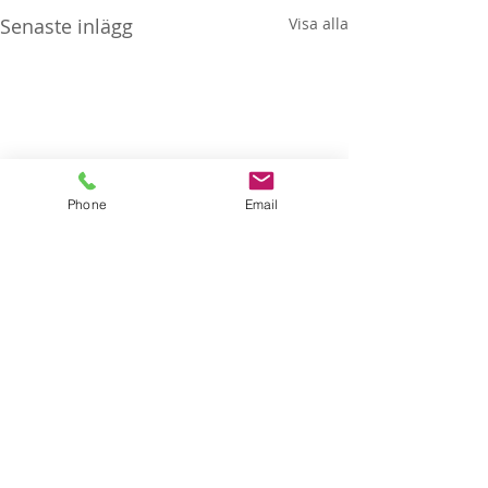
Senaste inlägg
Visa alla
Phone
Email
Kommentarer
Fotobås
Megawire