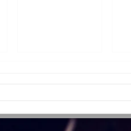
Fotobås
Mega