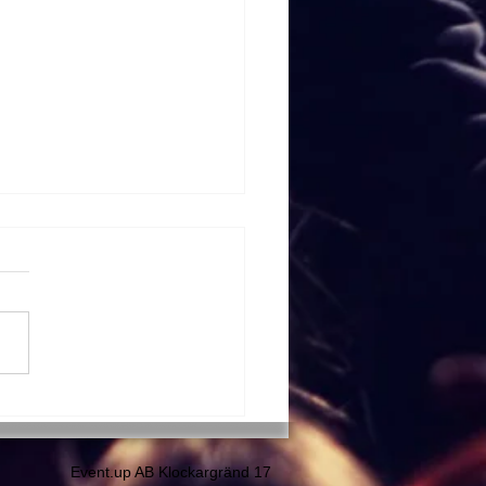
wire
Event.up AB Klockargränd 17