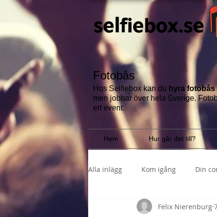
Fotobås
Hos Selfiebox kan du
hyra fotobås
men jobbar över hela Sverige.
Fotob
ert event.
Hem
Hur går det till?
Alla inlägg
Kom igång
Din c
Felix Nierenburg