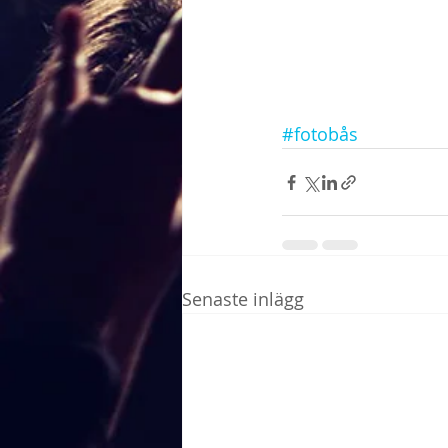
#fotobås
Senaste inlägg