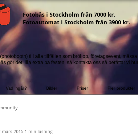
Fotobås i Stockholm från 7000 kr.
Fotoautomat i Stockholm från 3900 kr.
(photobooth) till alla tillfällen som bröllop, företagsevent, mäss
ås gör det lilla extra på festen, så ko
ntakta oss
så berättar vi
hur
Vad ingår?
Bilder
Priser
Fler produkter
ommunity
7 mars 2015
1 min läsning