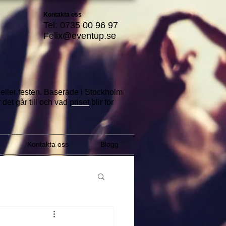
Kontakta oss
Tel: 0735 00 96 97
Felix@eventup.se
a eller festen. Baserade i Stockholm
 det går till
och vad
priset
blir för
Kontakta oss
Blogg